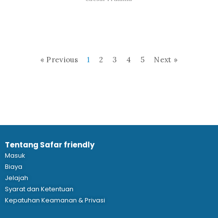
« Previous
1
2
3
4
5
Next »
Tentang Safar friendly
Masuk
Biaya
Jelajah
Syarat dan Ketentuan
Kepatuhan Keamanan & Privasi