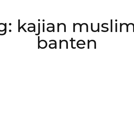
g: kajian musli
banten