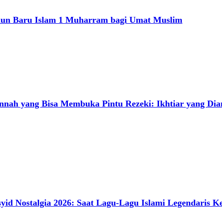
un Baru Islam 1 Muharram bagi Umat Muslim
nah yang Bisa Membuka Pintu Rezeki: Ikhtiar yang Dia
yid Nostalgia 2026: Saat Lagu-Lagu Islami Legendaris 