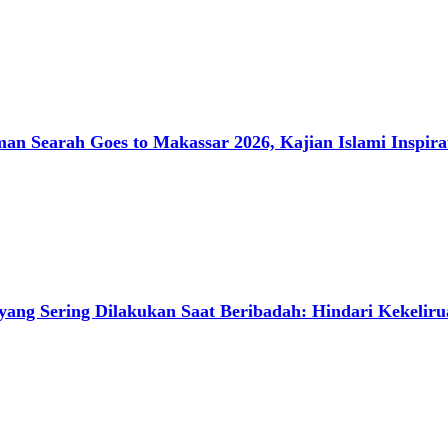
man Searah Goes to Makassar 2026, Kajian Islami Inspir
yang Sering Dilakukan Saat Beribadah: Hindari Kekelir