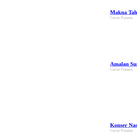
Makna Tah
Caesar Pratama
Amalan Sun
Caesar Pratama
Konser Nas
Caesar Pratama