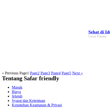
Sehat di I
Caesar Pratama
« Previous
Page
1
Page
2
Page
3
Page
4
Page
5
Next »
Tentang Safar friendly
Masuk
Biaya
Jelajah
Syarat dan Ketentuan
Kepatuhan Keamanan & Privasi