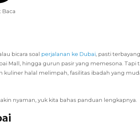
t Baca
alau bicara soal
perjalanan ke Dubai
, pasti terbaya
ubai Mall, hingga gurun pasir yang memesona. Tapi 
kuliner halal melimpah, fasilitas ibadah yang mud
emakin nyaman, yuk kita bahas panduan lengkapnya.
bai