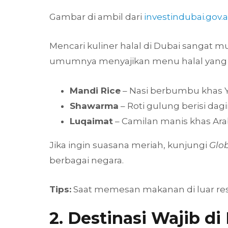
Gambar di ambil dari
investindubai.gov.
Mencari kuliner halal di Dubai sangat 
umumnya menyajikan menu halal yang am
Mandi Rice
– Nasi berbumbu khas 
Shawarma
– Roti gulung berisi da
Luqaimat
– Camilan manis khas Ar
Jika ingin suasana meriah, kunjungi
Glob
berbagai negara.
Tips:
Saat memesan makanan di luar resto
2. Destinasi Wajib di