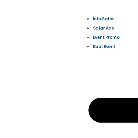
Info Safar
Safar Ads
Event Promo
Buat Event