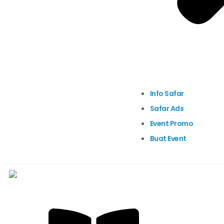
Info Safar
Safar Ads
Event Promo
Buat Event