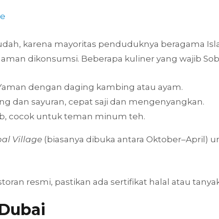
ae
mudah, karena mayoritas penduduknya beragama Isla
an dikonsumsi. Beberapa kuliner yang wajib Sobat
Yaman dengan daging kambing atau ayam.
ging dan sayuran, cepat saji dan mengenyangkan.
ab, cocok untuk teman minum teh.
al Village
(biasanya dibuka antara Oktober–April) un
ran resmi, pastikan ada sertifikat halal atau tany
 Dubai