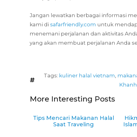
Jangan lewatkan berbagai informasi mena
kami di
safarfriendly.com
untuk mendapat
menemani perjalanan dan aktivitas Anda
yang akan membuat perjalanan Anda s
Tags:
kuliner halal vietnam
,
makana
Khanh
More Interesting Posts
Tips Mencari Makanan Halal
Hik
Saat Traveling
Isla