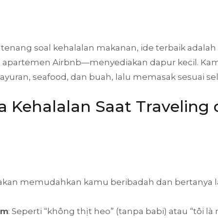
ih tenang soal kehalalan makanan, ide terbaik ada
apartemen Airbnb—menyediakan dapur kecil. Kamu 
ayuran, seafood, dan buah, lalu memasak sesuai sele
 Kehalalan Saat Traveling
ni akan memudahkan kamu beribadah dan bertanya l
am
: Seperti “không thịt heo” (tanpa babi) atau “tôi l