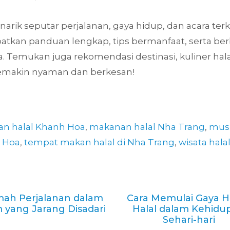
rik seputar perjalanan, gaya hidup, dan acara terki
kan panduan lengkap, tips bermanfaat, serta berbag
. Temukan juga rekomendasi destinasi, kuliner hala
emakin nyaman dan berkesan!
n halal Khanh Hoa
,
makanan halal Nha Trang
,
musl
 Hoa
,
tempat makan halal di Nha Trang
,
wisata hala
mah Perjalanan dalam
Cara Memulai Gaya H
m yang Jarang Disadari
Halal dalam Kehidu
Sehari-hari