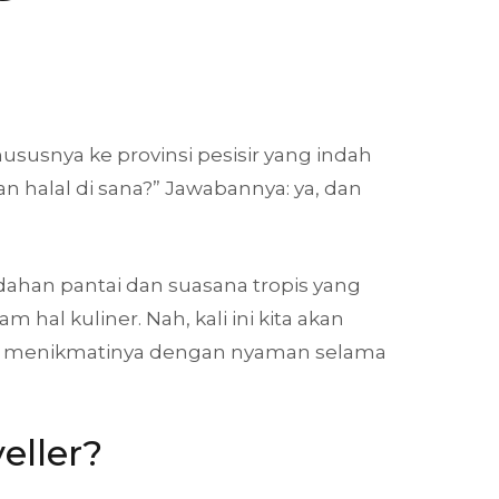
a
susnya ke provinsi pesisir yang indah
alal di sana?” Jawabannya: ya, dan
ahan pantai dan suasana tropis yang
al kuliner. Nah, kali ini kita akan
a menikmatinya dengan nyaman selama
eller?